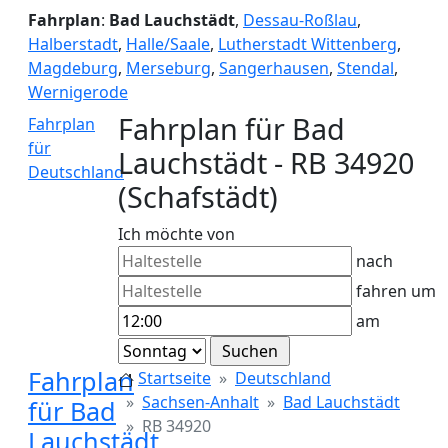
Fahrplan
:
Bad Lauchstädt
,
Dessau-Roßlau
,
Halberstadt
,
Halle/Saale
,
Lutherstadt Wittenberg
,
Magdeburg
,
Merseburg
,
Sangerhausen
,
Stendal
,
Wernigerode
Fahrplan für Bad
Fahrplan
für
Lauchstädt - RB 34920
Deutschland
(Schafstädt)
Ich möchte von
nach
fahren um
am
Fahrplan
Startseite
Deutschland
Sachsen-Anhalt
Bad Lauchstädt
für Bad
RB 34920
Lauchstädt