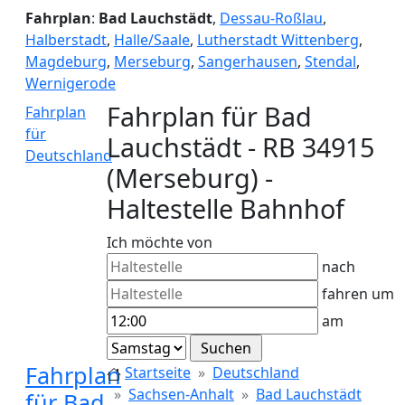
Fahrplan
:
Bad Lauchstädt
,
Dessau-Roßlau
,
Halberstadt
,
Halle/Saale
,
Lutherstadt Wittenberg
,
Magdeburg
,
Merseburg
,
Sangerhausen
,
Stendal
,
Wernigerode
Fahrplan für Bad
Fahrplan
für
Lauchstädt - RB 34915
Deutschland
(Merseburg) -
Haltestelle Bahnhof
Ich möchte von
nach
fahren um
am
Fahrplan
Startseite
Deutschland
Sachsen-Anhalt
Bad Lauchstädt
für Bad