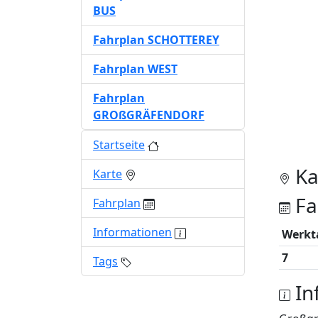
BUS
Fahrplan SCHOTTEREY
Fahrplan WEST
Fahrplan
GROßGRÄFENDORF
Startseite
Ka
Karte
Fa
Fahrplan
Informationen
Werkt
7
Tags
In