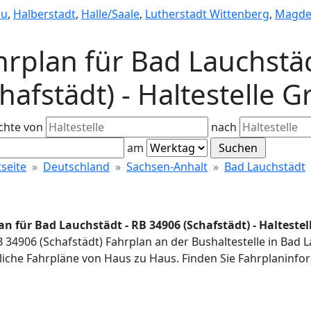
au
,
Halberstadt
,
Halle/Saale
,
Lutherstadt Wittenberg
,
Magde
hrplan für Bad Lauchstä
chafstädt) - Haltestelle 
chte von
nach
am
tseite
Deutschland
Sachsen-Anhalt
Bad Lauchstädt
an für Bad Lauchstädt - RB 34906 (Schafstädt) - Halteste
B 34906 (Schafstädt) Fahrplan an der Bushaltestelle in Bad
iche Fahrpläne von Haus zu Haus. Finden Sie Fahrplaninfor