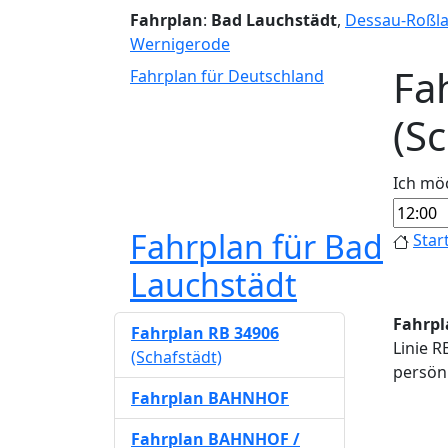
Fahrplan
:
Bad Lauchstädt
,
Dessau-Roßl
Wernigerode
Fa
Fahrplan für Deutschland
(S
Ich mö
Fahrplan für Bad
Star
Lauchstädt
Fahrpl
Fahrplan RB 34906
Linie R
(Schafstädt)
persönl
Fahrplan BAHNHOF
Fahrplan BAHNHOF /