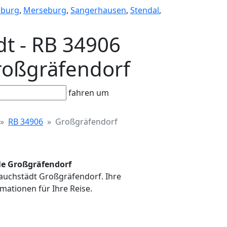
burg
,
Merseburg
,
Sangerhausen
,
Stendal
,
dt - RB 34906
Großgräfendorf
fahren um
RB 34906
Großgräfendorf
lle Großgräfendorf
 Lauchstädt Großgräfendorf. Ihre
mationen für Ihre Reise.