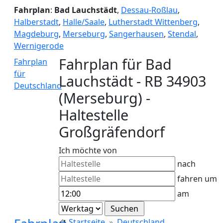
Fahrplan
:
Bad Lauchstädt
,
Dessau-Roßlau
,
Halberstadt
,
Halle/Saale
,
Lutherstadt Wittenberg
,
Magdeburg
,
Merseburg
,
Sangerhausen
,
Stendal
,
Wernigerode
Fahrplan für Bad
Fahrplan
für
Lauchstädt - RB 34903
Deutschland
(Merseburg) -
Haltestelle
Großgräfendorf
Ich möchte von
nach
fahren um
am
Startseite
Deutschland