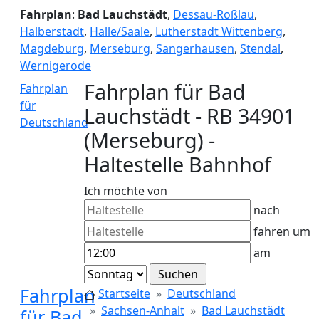
Fahrplan
:
Bad Lauchstädt
,
Dessau-Roßlau
,
Halberstadt
,
Halle/Saale
,
Lutherstadt Wittenberg
,
Magdeburg
,
Merseburg
,
Sangerhausen
,
Stendal
,
Wernigerode
Fahrplan für Bad
Fahrplan
für
Lauchstädt - RB 34901
Deutschland
(Merseburg) -
Haltestelle Bahnhof
Ich möchte von
nach
fahren um
am
Fahrplan
Startseite
Deutschland
Sachsen-Anhalt
Bad Lauchstädt
für Bad