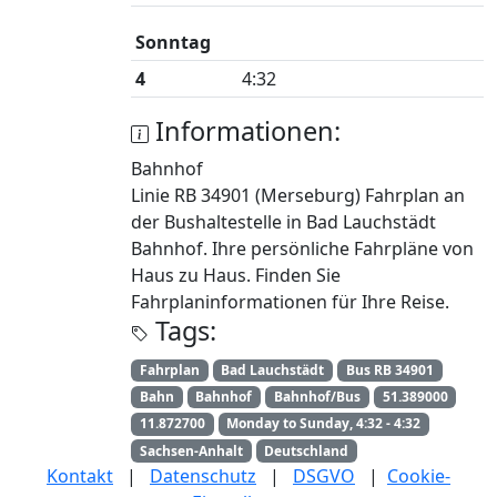
Sonntag
4
4:32
Informationen:
Bahnhof
Linie RB 34901 (Merseburg) Fahrplan an
der Bushaltestelle in Bad Lauchstädt
Bahnhof. Ihre persönliche Fahrpläne von
Haus zu Haus. Finden Sie
Fahrplaninformationen für Ihre Reise.
Tags:
Fahrplan
Bad Lauchstädt
Bus RB 34901
Bahn
Bahnhof
Bahnhof/Bus
51.389000
11.872700
Monday to Sunday, 4:32 - 4:32
Sachsen-Anhalt
Deutschland
Kontakt
|
Datenschutz
|
DSGVO
|
Cookie-