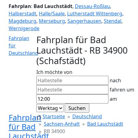
Fahrplan
:
Bad Lauchstädt
,
Dessau-Roßlau
,
Halberstadt
,
Halle/Saale
,
Lutherstadt Wittenberg
,
Magdeburg
,
Merseburg
,
Sangerhausen
,
Stendal
,
Wernigerode
Fahrplan für Bad
Fahrplan
für
Lauchstädt - RB 34900
Deutschland
(Schafstädt)
Ich möchte von
nach
fahren um
am
Fahrplan
Startseite
Deutschland
Sachsen-Anhalt
Bad Lauchstädt
für Bad
RB 34900
Lauchstädt