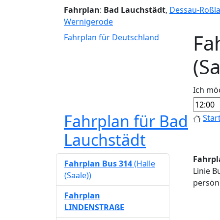
Fahrplan
:
Bad Lauchstädt
,
Dessau-Roßl
Wernigerode
Fa
Fahrplan für Deutschland
(Sa
Ich mö
Fahrplan für Bad
Star
Lauchstädt
Fahrpl
Fahrplan Bus 314
(Halle
Linie B
(Saale))
persönl
Fahrplan
LINDENSTRAßE