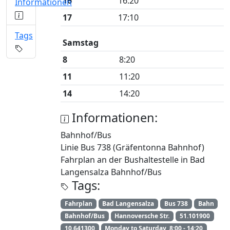
16
16:20
Informationen
17
17:10
Tags
Samstag
8
8:20
11
11:20
14
14:20
Informationen:
Bahnhof/Bus
Linie Bus 738 (Gräfentonna Bahnhof)
Fahrplan an der Bushaltestelle in Bad
Langensalza Bahnhof/Bus
Tags:
Fahrplan
Bad Langensalza
Bus 738
Bahn
Bahnhof/Bus
Hannoversche Str.
51.101900
10.641300
Monday to Saturday, 8:00 - 14:20