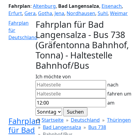
Fahrplan
:
Altenburg
,
Bad Langensalza
,
Eisenach
,
Erfurt
,
Gera
,
Gotha
,
Jena
,
Nordhausen
,
Suhl
,
Weimar
Fahrplan für Bad
Fahrplan
für
Langensalza - Bus 738
Deutschland
(Gräfentonna Bahnhof,
Tonna) - Haltestelle
Bahnhof/Bus
Ich möchte von
nach
fahren um
am
Fahrplan
Startseite
Deutschland
Thüringen
Bad Langensalza
Bus 738
für Bad
Bahnhof/Bus