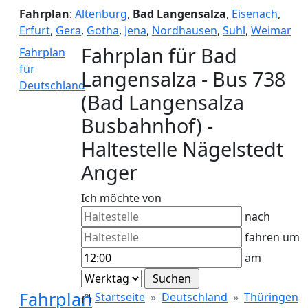
Fahrplan
:
Altenburg
,
Bad Langensalza
,
Eisenach
,
Erfurt
,
Gera
,
Gotha
,
Jena
,
Nordhausen
,
Suhl
,
Weimar
Fahrplan für Bad
Fahrplan
für
Langensalza - Bus 738
Deutschland
(Bad Langensalza
Busbahnhof) -
Haltestelle Nägelstedt
Anger
Ich möchte von
nach
fahren um
am
Fahrplan
Startseite
Deutschland
Thüringen