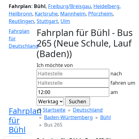
Fahrplan
:
Bühl
,
Freiburg/Breisgau
,
Heidelberg
,
Heilbronn
,
Karlsruhe
,
Mannheim
,
Pforzheim
,
Reutlingen
,
Stuttgart
,
Ulm
Fahrplan für Bühl - Bus
Fahrplan
für
265 (Neue Schule, Lauf
Deutschland
(Baden))
Ich möchte von
nach
fahren um
am
Fahrplan
Startseite
Deutschland
Baden-Württemberg
Bühl
für
Bus 265
Bühl