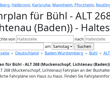
lberg
,
Heilbronn
,
Karlsruhe
,
Mannheim
,
Pforzheim
,
Reutlin
hrplan für Bühl - ALT 2
chtenau (Baden)) - Halte
chte von
nach
am
tseite
Deutschland
Baden-Württemberg
Bühl
ALT
an für Bühl - ALT 268 (Muckenschopf, Lichtenau (Baden)) 
LT 268 (Muckenschopf, Lichtenau) Fahrplan an der Bushaltes
iche Fahrpläne von Haus zu Haus. Finden Sie Fahrplaninfor