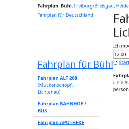
Fahrplan
:
Bühl
,
Freiburg/Breisgau
,
Heide
Fa
Fahrplan für Deutschland
Li
Ich mö
Fahrplan für Bühl
Star
Fahrpl
Fahrplan ALT 268
Linie A
(Muckenschopf,
persönl
Lichtenau)
Fahrplan BAHNHOF /
BUS
Fahrplan APOTHEKE