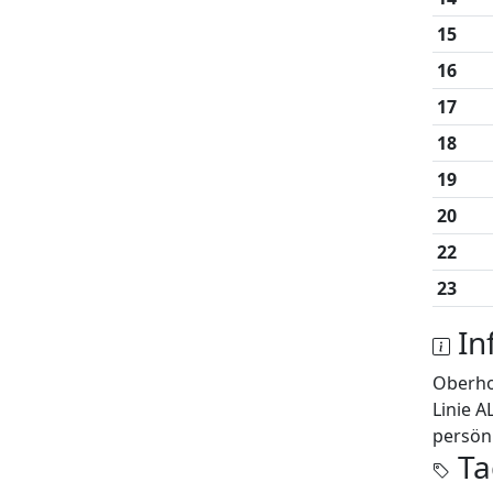
15
16
17
18
19
20
22
23
In
Oberh
Linie A
persönl
Ta