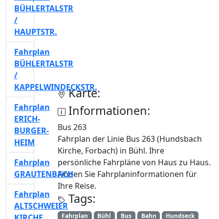
BÜHLERTALSTR
/
HAUPTSTR.
Fahrplan
BÜHLERTALSTR
/
KAPPELWINDECKSTR.
Karte:
Fahrplan
Informationen:
ERICH-
Bus 263
BURGER-
Fahrplan der Linie Bus 263 (Hundsbach
HEIM
Kirche, Forbach) in Bühl. Ihre
Fahrplan
persönliche Fahrpläne von Haus zu Haus.
GRAUTENBACH
Finden Sie Fahrplaninformationen für
Ihre Reise.
Fahrplan
Tags:
ALTSCHWEIER
Fahrplan
Bühl
Bus
Bahn
Hundseck
KIRCHE