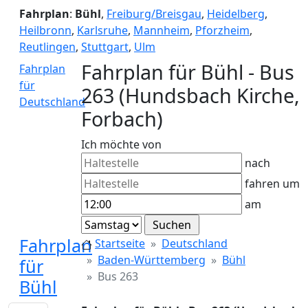
Fahrplan
:
Bühl
,
Freiburg/Breisgau
,
Heidelberg
,
Heilbronn
,
Karlsruhe
,
Mannheim
,
Pforzheim
,
Reutlingen
,
Stuttgart
,
Ulm
Fahrplan für Bühl - Bus
Fahrplan
für
263 (Hundsbach Kirche,
Deutschland
Forbach)
Ich möchte von
nach
fahren um
am
Fahrplan
Startseite
Deutschland
Baden-Württemberg
Bühl
für
Bus 263
Bühl