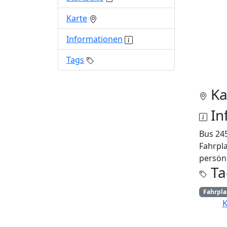
Karte
Informationen
Tags
Ka
In
Bus 24
Fahrpl
persönl
Ta
Fahrpl
K