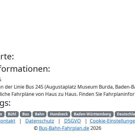
rte:
formationen:
5
an der Linie Bus 245 (Augustaplatz Museum Burda, Baden-Ba
iche Fahrpläne von Haus zu Haus. Finden Sie Fahrplaninfor
gs:
an
Bühl
Bus
Bahn
Hundseck
Baden-Württemberg
Deutschl
ontakt
|
Datenschutz
|
DSGVO
|
Cookie-Einstellung
©
Bus-Bahn-Fahrplan.de
2026