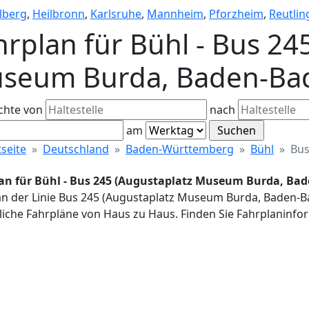
lberg
,
Heilbronn
,
Karlsruhe
,
Mannheim
,
Pforzheim
,
Reutlin
hrplan für Bühl - Bus 24
seum Burda, Baden-Ba
chte von
nach
am
tseite
Deutschland
Baden-Württemberg
Bühl
Bus
an für Bühl - Bus 245 (Augustaplatz Museum Burda, Ba
an der Linie Bus 245 (Augustaplatz Museum Burda, Baden-Ba
iche Fahrpläne von Haus zu Haus. Finden Sie Fahrplaninfor