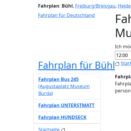
Fahrplan
:
Bühl
,
Freiburg/Breisgau
,
Heide
Fa
Fahrplan für Deutschland
Mu
Ich mö
Fahrplan für Bühl
Star
Fahrpl
Fahrplan Bus 245
Fahrpl
(Augustaplatz Museum
persönl
Burda)
Fahrplan UNTERSTMATT
Fahrplan HUNDSECK
Startseite