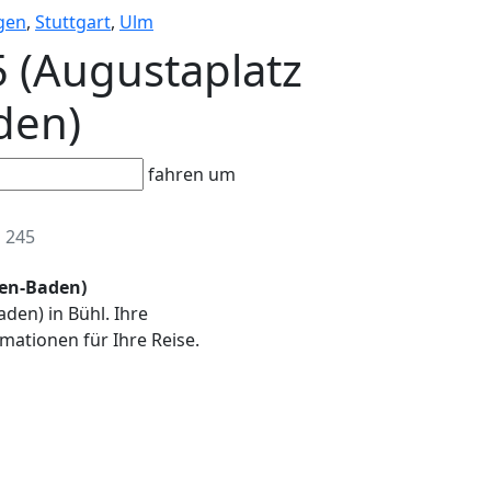
gen
,
Stuttgart
,
Ulm
5 (Augustaplatz
den)
fahren um
 245
den-Baden)
den) in Bühl. Ihre
mationen für Ihre Reise.