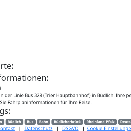
rte:
formationen:
8
n der Linie Bus 328 (Trier Hauptbahnhof) in Büdlich. Ihre 
Sie Fahrplaninformationen für Ihre Reise.
gs:
an
Büdlich
Bus
Bahn
Büdlicherbrück
Rheinland-Pfalz
Deuts
ontakt
|
Datenschutz
|
DSGVO
|
Cookie-Einstellung