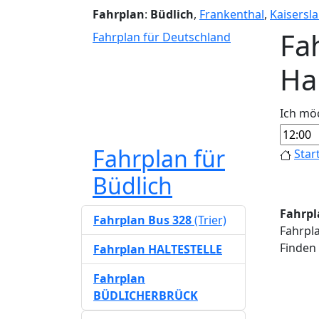
Fahrplan
:
Büdlich
,
Frankenthal
,
Kaisersl
Fah
Fahrplan für Deutschland
Ha
Ich mö
Fahrplan für
Star
Büdlich
Fahrpl
Fahrplan Bus 328
(Trier)
Fahrpla
Finden 
Fahrplan HALTESTELLE
Fahrplan
BÜDLICHERBRÜCK