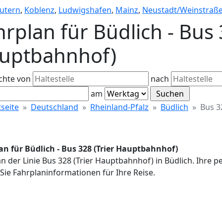
autern
,
Koblenz
,
Ludwigshafen
,
Mainz
,
Neustadt/Weinstraß
rplan für Büdlich - Bus 
uptbahnhof)
chte von
nach
am
tseite
Deutschland
Rheinland-Pfalz
Büdlich
Bus 3
an für Büdlich - Bus 328 (Trier Hauptbahnhof)
n der Linie Bus 328 (Trier Hauptbahnhof) in Büdlich. Ihre 
Sie Fahrplaninformationen für Ihre Reise.