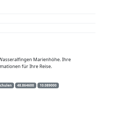
n Wasseralfingen Marienhöhe. Ihre
mationen für Ihre Reise.
Schulen
48.864600
10.089000