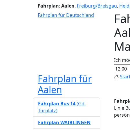
Fahrplan
:
Aalen
,
Freiburg/Breisgau
,
Heid
Fah
Fahrplan für Deutschland
Aa
Ma
Ich mö
Fahrplan für
Star
Aalen
Fahrpl
Fahrplan Bus 14
(Gd.
Linie B
Torplatz)
persönl
Fahrplan WAIBLINGEN