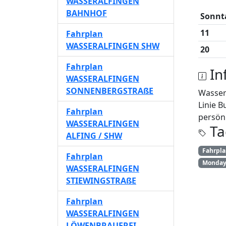
WASSERALFINGEN
BAHNHOF
Sonnt
11
Fahrplan
WASSERALFINGEN SHW
20
Fahrplan
In
WASSERALFINGEN
SONNENBERGSTRAßE
Wasser
Linie B
Fahrplan
persönl
WASSERALFINGEN
Ta
ALFING / SHW
Fahrpl
Fahrplan
Monday 
WASSERALFINGEN
STIEWINGSTRAßE
Fahrplan
WASSERALFINGEN
LÖWENBRAUEREI