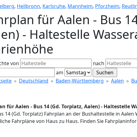
elberg
,
Heilbronn
,
Karlsruhe
,
Mannheim
,
Pforzheim
,
Reutli
rplan für Aalen - Bus 14
len) - Haltestelle Wasser
rienhöhe
chte von
nach
am
tseite
Deutschland
Baden-Württemberg
Aalen
Bu
an für Aalen - Bus 14 (Gd. Torplatz, Aalen) - Haltestelle
us 14 (Gd. Torplatz) Fahrplan an der Bushaltestelle in Aale
iche Fahrpläne von Haus zu Haus. Finden Sie Fahrplaninfor