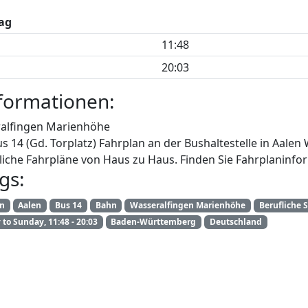
ag
11:48
20:03
formationen:
alfingen Marienhöhe
us 14 (Gd. Torplatz) Fahrplan an der Bushaltestelle in Aale
iche Fahrpläne von Haus zu Haus. Finden Sie Fahrplaninfor
gs:
an
Aalen
Bus 14
Bahn
Wasseralfingen Marienhöhe
Berufliche 
to Sunday, 11:48 - 20:03
Baden-Württemberg
Deutschland