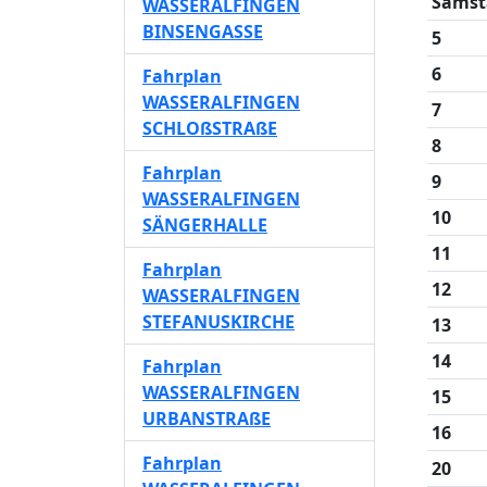
Samst
WASSERALFINGEN
BINSENGASSE
5
6
Fahrplan
WASSERALFINGEN
7
SCHLOßSTRAßE
8
Fahrplan
9
WASSERALFINGEN
10
SÄNGERHALLE
11
Fahrplan
12
WASSERALFINGEN
STEFANUSKIRCHE
13
14
Fahrplan
WASSERALFINGEN
15
URBANSTRAßE
16
Fahrplan
20