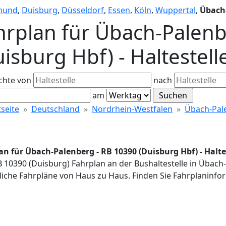
mund
,
Duisburg
,
Düsseldorf
,
Essen
,
Köln
,
Wuppertal
,
Übach
hrplan für Übach-Palenb
uisburg Hbf) - Haltestel
chte von
nach
am
tseite
Deutschland
Nordrhein-Westfalen
Übach-Pal
an für Übach-Palenberg - RB 10390 (Duisburg Hbf) - Halt
B 10390 (Duisburg) Fahrplan an der Bushaltestelle in Übac
iche Fahrpläne von Haus zu Haus. Finden Sie Fahrplaninfor