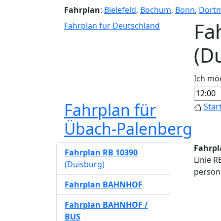
Fahrplan
:
Bielefeld
,
Bochum
,
Bonn
,
Dort
Fa
Fahrplan für Deutschland
(D
Ich mö
Fahrplan für
Star
Übach-Palenberg
Fahrpl
Fahrplan RB 10390
Linie R
(Duisburg)
persönl
Fahrplan BAHNHOF
Fahrplan BAHNHOF /
BUS