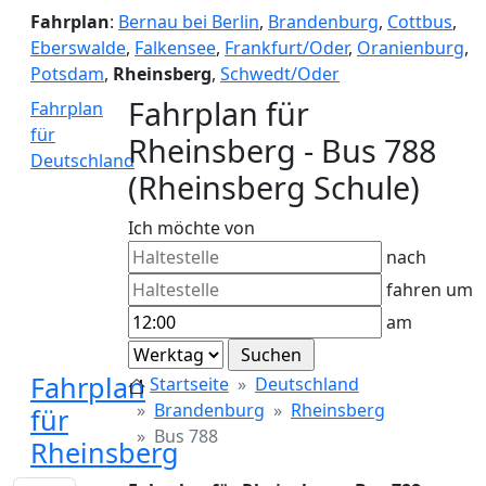
Fahrplan
:
Bernau bei Berlin
,
Brandenburg
,
Cottbus
,
Eberswalde
,
Falkensee
,
Frankfurt/Oder
,
Oranienburg
,
Potsdam
,
Rheinsberg
,
Schwedt/Oder
Fahrplan für
Fahrplan
für
Rheinsberg - Bus 788
Deutschland
(Rheinsberg Schule)
Ich möchte von
nach
fahren um
am
Fahrplan
Startseite
Deutschland
Brandenburg
Rheinsberg
für
Bus 788
Rheinsberg