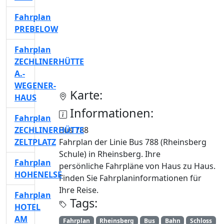
Fahrplan
PREBELOW
Fahrplan
ZECHLINERHÜTTE
A.-
WEGENER-
Karte:
HAUS
Informationen:
Fahrplan
ZECHLINERHÜTTE
Bus 788
ZELTPLATZ
Fahrplan der Linie Bus 788 (Rheinsberg
Schule) in Rheinsberg. Ihre
Fahrplan
persönliche Fahrpläne von Haus zu Haus.
HOHENELSE
Finden Sie Fahrplaninformationen für
Ihre Reise.
Fahrplan
Tags:
HOTEL
AM
Fahrplan
Rheinsberg
Bus
Bahn
Schloss